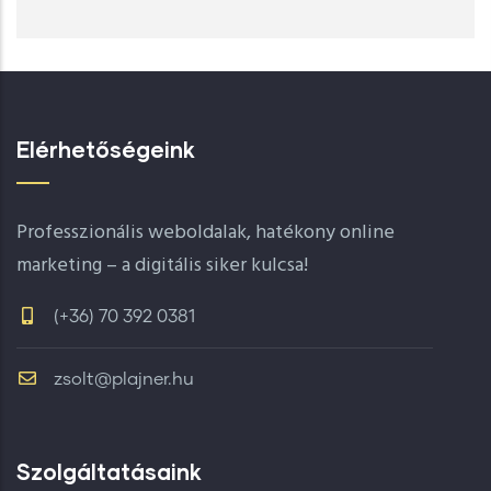
Elérhetőségeink
Professzionális weboldalak, hatékony online
marketing – a digitális siker kulcsa!
(+36) 70 392 0381
zsolt@plajner.hu
Szolgáltatásaink