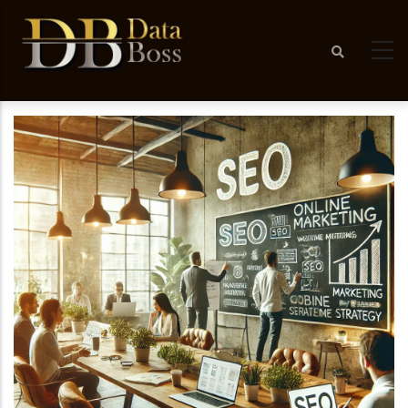
Ugrás
a
tartalomra