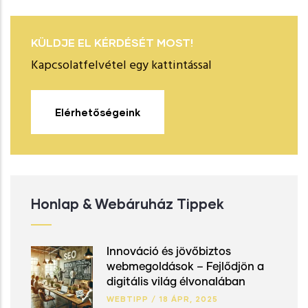
KÜLDJE EL KÉRDÉSÉT MOST!
Kapcsolatfelvétel egy kattintással
Elérhetőségeink
Honlap & Webáruház Tippek
Innováció és jövőbiztos
webmegoldások – Fejlődjön a
digitális világ élvonalában
WEBTIPP
/
18 ÁPR, 2025