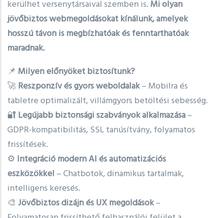
kerülhet versenytársaival szemben is.
Mi olyan
jövőbiztos webmegoldásokat kínálunk, amelyek
hosszú távon is megbízhatóak és fenntarthatóak
maradnak.
📌
Milyen előnyöket biztosítunk?
🚀
Reszponzív és gyors weboldalak
– Mobilra és
tabletre optimalizált, villámgyors betöltési sebesség.
🔐
Legújabb biztonsági szabványok alkalmazása
–
GDPR-kompatibilitás, SSL tanúsítvány, folyamatos
frissítések.
⚙️
Integráció modern AI és automatizációs
eszközökkel
– Chatbotok, dinamikus tartalmak,
intelligens keresés.
🎨
Jövőbiztos dizájn és UX megoldások
–
Folyamatosan frissíthető felhasználói felület a