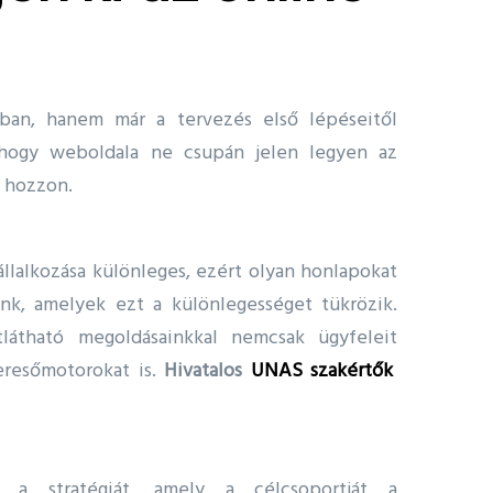
ban, hanem már a tervezés első lépéseitől
hogy weboldala ne csupán jelen legyen az
s hozzon.
llalkozása különleges, ezért olyan honlapokat
nk, amelyek ezt a különlegességet tükrözik.
tlátható megoldásainkkal nemcsak ügyfeleit
eresőmotorokat is.
Hivatalos
UNAS szakértők
t a stratégiát, amely a célcsoportját a