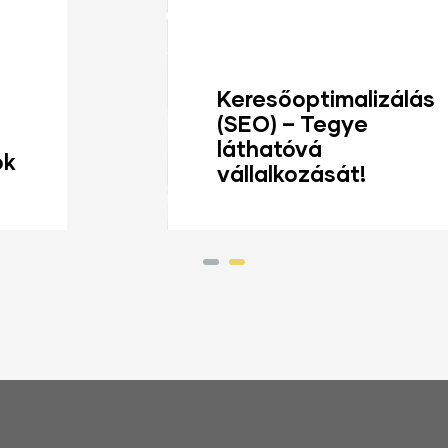
Keresőoptimalizálás
(SEO) – Tegye
r
láthatóvá
e
vállalkozását!
Tovább
T