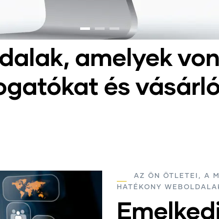
dalak, amelyek von
ogatókat és vásárl
AZ ÖN ÖTLETEI, A 
HATÉKONY WEBOLDALAK
Emelkedj