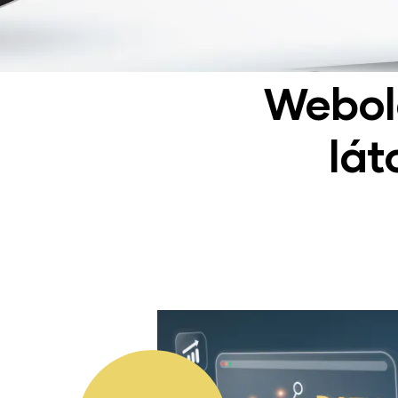
Webol
lát