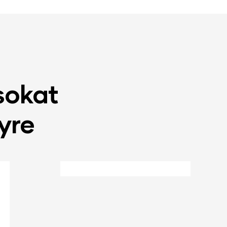
sokat
yre