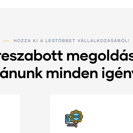
HOZZA KI A LEGTÖBBET VÁLLALKOZÁSÁBÓL!
reszabott megoldá
vánunk minden igén