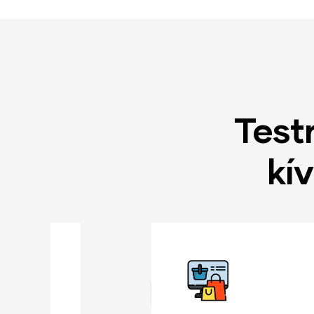
Test
kí