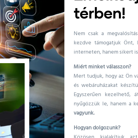
térben!
Nem csak a megvalósítás
kezdve támogatjuk Önt, 
interneten, hanem sikert i
Miért minket válasszon?
Mert tudjuk, hogy az Ön vá
és webáruházakat készítü
Egyszerűen kezelhető, á
nyűgözzük le, hanem a k
vagyunk.
Hogyan dolgozunk?
Közösen kialakítjuk az