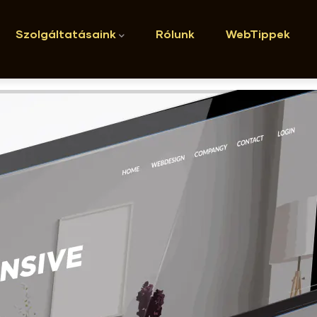
n
Szolgáltatásaink
Rólunk
WebTippek